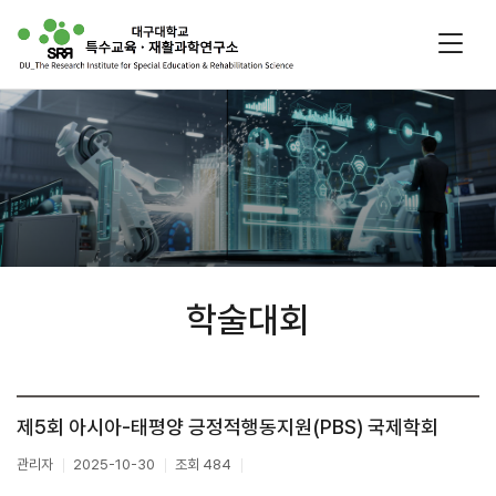
주
메
뉴
학술대회
제5회 아시아-태평양 긍정적행동지원(PBS) 국제학회
관리자
2025-10-30
조회 484