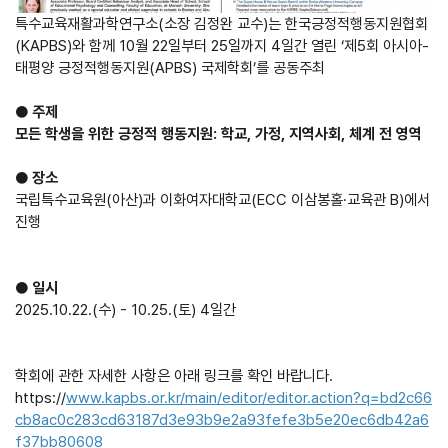
특수교육재활과학연구소(소장 김정완 교수)는 한국긍정적행동지원협회
(KAPBS)와 함께 10월 22일부터 25일까지 4일간 열린 ‘제5회 아시아-
태평양 긍정적행동지원(APBS) 국제학회’를 공동주최​
●
주제
모든 학생을 위한 긍정적 행동지원: 학교, 가정, 지역사회, 체계 전 영역​
●
장소
국립특수교육원(아산)과 이화여자대학교(ECC 이삼봉홀·교육관 B)에서
진행​
●
일시
2025.10.22.(수) - 10.25.(토) 4일간
학회에 관한 자세한 사항은 아래 링크를 확인 바랍니다.
​https://
www.kapbs.or.kr/main/editor/editor.action?q=bd2c66
cb8ac0c283cd63187d3e93b9e2a93fefe3b5e20ec6db42a6
f37bb80608