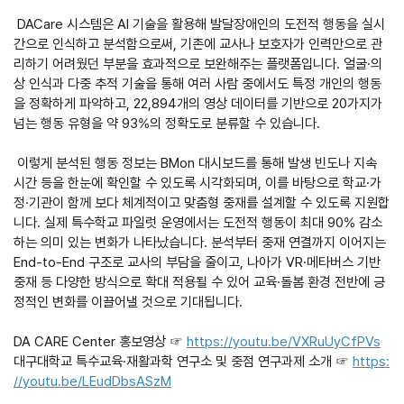
DACare 시스템은 AI 기술을 활용해 발달장애인의 도전적 행동을 실시
간으로 인식하고 분석함으로써, 기존에 교사나 보호자가 인력만으로 관
리하기 어려웠던 부분을 효과적으로 보완해주는 플랫폼입니다. 얼굴·의
상 인식과 다중 추적 기술을 통해 여러 사람 중에서도 특정 개인의 행동
을 정확하게 파악하고, 22,894개의 영상 데이터를 기반으로 20가지가
넘는 행동 유형을 약 93%의 정확도로 분류할 수 있습니다.
이렇게 분석된 행동 정보는 BMon 대시보드를 통해 발생 빈도나 지속
시간 등을 한눈에 확인할 수 있도록 시각화되며, 이를 바탕으로 학교·가
정·기관이 함께 보다 체계적이고 맞춤형 중재를 설계할 수 있도록 지원합
니다. 실제 특수학교 파일럿 운영에서는 도전적 행동이 최대 90% 감소
하는 의미 있는 변화가 나타났습니다. 분석부터 중재 연결까지 이어지는
End-to-End 구조로 교사의 부담을 줄이고, 나아가 VR·메타버스 기반
중재 등 다양한 방식으로 확대 적용될 수 있어 교육·돌봄 환경 전반에 긍
정적인 변화를 이끌어낼 것으로 기대됩니다.
DA CARE Center 홍보영상 ☞
https://youtu.be/VXRuUyCfPVs
대구대학교 특수교육·재활과학 연구소 및 중점 연구과제 소개 ☞​
https:
//youtu.be/LEudDbsASzM